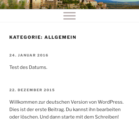
Zum
DIE MALREISE MIT GABI
Eine weitere WordPress-Seite
Inhalt
FRANCIK
springen
KATEGORIE:
ALLGEMEIN
VERÖFFENTLICHT
24. JANUAR 2016
AM
Test des Datums.
VERÖFFENTLICHT
22. DEZEMBER 2015
AM
Willkommen zur deutschen Version von WordPress.
Dies ist der erste Beitrag. Du kannst ihn bearbeiten
oder löschen. Und dann starte mit dem Schreiben!